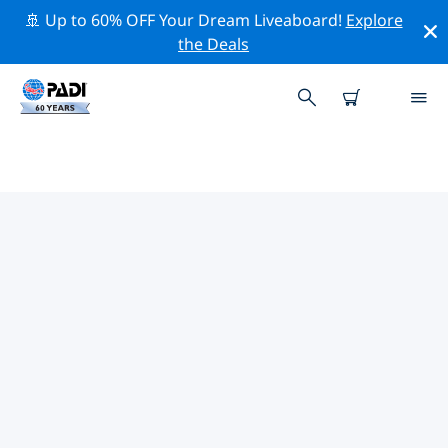
🚢 Up to 60% OFF Your Dream Liveaboard!
Explore
the Deals
TOP PROFESSIONELE
ACTIVITEITEN ROND BOYNTON
BEACH
Ontdek de professionele activiteiten en evenementen
rond Boynton Beach met behulp van de bovenstaande
filters of de interactieve kaart.