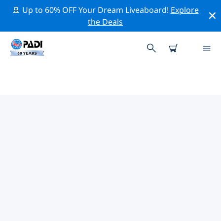
🚢 Up to 60% OFF Your Dream Liveaboard!
Explore
the Deals
TOP PROFESSIONELE
ACTIVITEITEN ROND CALETA
CHAÑARAL
Ontdek de professionele activiteiten en evenementen
rond Caleta Chañaral met behulp van de
bovenstaande filters of de interactieve kaart.