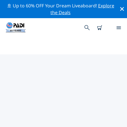
🚢 Up to 60% OFF Your Dream Liveaboard!
Explore
the Deals
TOP PROFESSIONELE
ACTIVITEITEN ROND CHILI
Ontdek de professionele activiteiten en evenementen
rond Chili met behulp van de bovenstaande filters of
de interactieve kaart.