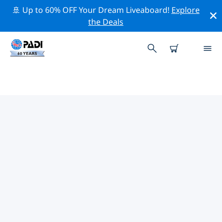
🚢 Up to 60% OFF Your Dream Liveaboard!
Explore
the Deals
TOP PROFESSIONELE
ACTIVITEITEN ROND CORSICA
Ontdek de professionele activiteiten en evenementen
rond Corsica met behulp van de bovenstaande filters
of de interactieve kaart.