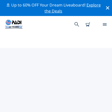
🚢 Up to 60% OFF Your Dream Liveaboard!
Explore
the Deals
TOP PROFESSIONELE
ACTIVITEITEN ROND DAKAR
Ontdek de professionele activiteiten en evenementen
rond Dakar met behulp van de bovenstaande filters of
de interactieve kaart.