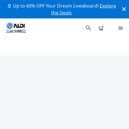
🚢 Up to 60% OFF Your Dream Liveaboard!
Explore
the Deals
TOP PROFESSIONELE
ACTIVITEITEN ROND
DENEMARKEN
Ontdek de professionele activiteiten en evenementen
rond Denemarken met behulp van de bovenstaande
filters of de interactieve kaart.