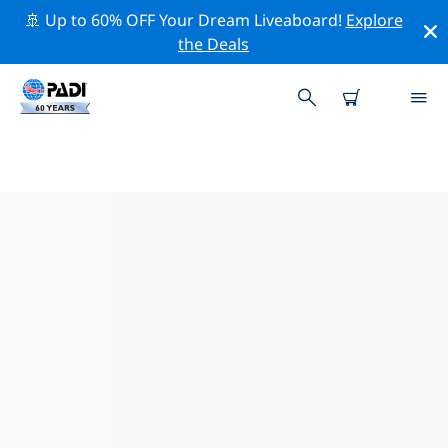
🚢 Up to 60% OFF Your Dream Liveaboard!
Explore
the Deals
TOP PROFESSIONELE
ACTIVITEITEN ROND DIEST
Ontdek de professionele activiteiten en evenementen
rond Diest met behulp van de bovenstaande filters of
de interactieve kaart.