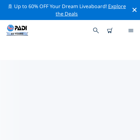
🚢 Up to 60% OFF Your Dream Liveaboard!
Explore
the Deals
TOP PROFESSIONELE
ACTIVITEITEN ROND FRESNO
Ontdek de professionele activiteiten en evenementen
rond Fresno met behulp van de bovenstaande filters
of de interactieve kaart.