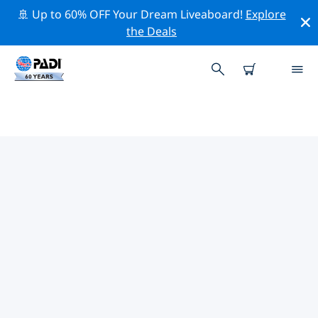
🚢 Up to 60% OFF Your Dream Liveaboard!
Explore
the Deals
TOP PROFESSIONELE
ACTIVITEITEN ROND GABON
Ontdek de professionele activiteiten en evenementen
rond Gabon met behulp van de bovenstaande filters
of de interactieve kaart.