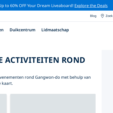
Up to 60% OFF Your Dream Liveaboard!
Explore the Deals
Blog
Zoek
en
Duikcentrum
Lidmaatschap
E ACTIVITEITEN ROND
n evenementen rond Gangwon-do met behulp van
 kaart.