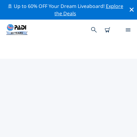
🚢 Up to 60% OFF Your Dream Liveaboard!
Explore
the Deals
TOP PROFESSIONELE
ACTIVITEITEN ROND GRAY
Ontdek de professionele activiteiten en evenementen
rond Gray met behulp van de bovenstaande filters of
de interactieve kaart.