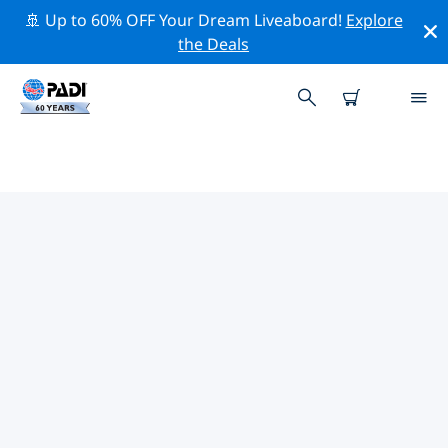
🚢 Up to 60% OFF Your Dream Liveaboard!
Explore
the Deals
TOP PROFESSIONELE
ACTIVITEITEN ROND
GUADALAJARA
Ontdek de professionele activiteiten en evenementen
rond Guadalajara met behulp van de bovenstaande
filters of de interactieve kaart.