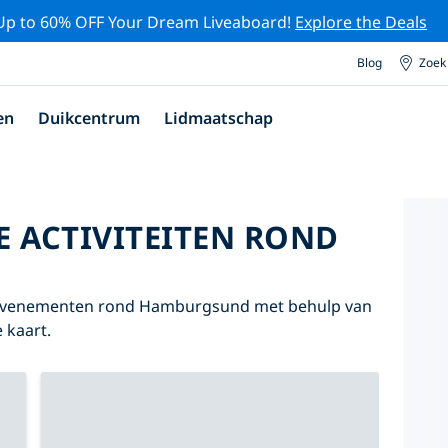
Up to 60% OFF Your Dream Liveaboard!
Explore the Deals
Blog
Zoek
en
Duikcentrum
Lidmaatschap
E ACTIVITEITEN ROND
en evenementen rond Hamburgsund met behulp van
 kaart.