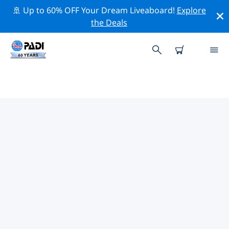
🚢 Up to 60% OFF Your Dream Liveaboard!
Explore
the Deals
TOP PROFESSIONELE
ACTIVITEITEN ROND HOPKINS
Ontdek de professionele activiteiten en evenementen
rond Hopkins met behulp van de bovenstaande filters
of de interactieve kaart.