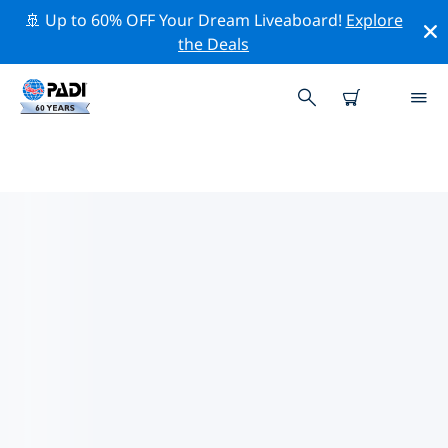
🚢 Up to 60% OFF Your Dream Liveaboard!
Explore
the Deals
TOP PROFESSIONELE
ACTIVITEITEN ROND ISLA
SOCORRO
Ontdek de professionele activiteiten en evenementen
rond Isla Socorro met behulp van de bovenstaande
filters of de interactieve kaart.