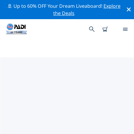
🚢 Up to 60% OFF Your Dream Liveaboard!
Explore
the Deals
TOP PROFESSIONELE
ACTIVITEITEN ROND KAZAN
Ontdek de professionele activiteiten en evenementen
rond Kazan met behulp van de bovenstaande filters of
de interactieve kaart.