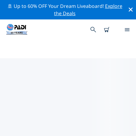
🚢 Up to 60% OFF Your Dream Liveaboard!
Explore
the Deals
TOP PROFESSIONELE
ACTIVITEITEN ROND KORČULA
Ontdek de professionele activiteiten en evenementen
rond Korčula met behulp van de bovenstaande filters
of de interactieve kaart.