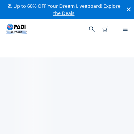
🚢 Up to 60% OFF Your Dream Liveaboard!
Explore
the Deals
TOP PROFESSIONELE
ACTIVITEITEN ROND KRAKAU
Ontdek de professionele activiteiten en evenementen
rond Krakau met behulp van de bovenstaande filters
of de interactieve kaart.