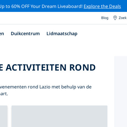
Up to 60% OFF Your Dream Liveaboard!
Explore the Deals
Blog
Zoek
en
Duikcentrum
Lidmaatschap
E ACTIVITEITEN ROND
 evenementen rond Lazio met behulp van de
art.