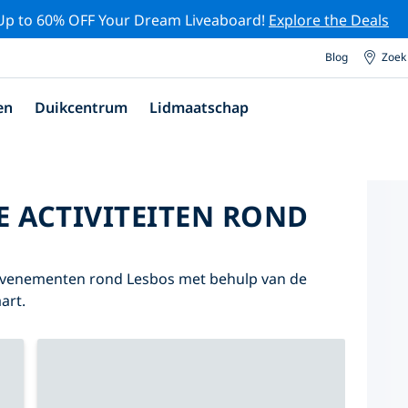
Up to 60% OFF Your Dream Liveaboard!
Explore the Deals
Blog
Zoek
en
Duikcentrum
Lidmaatschap
E ACTIVITEITEN ROND
n evenementen rond Lesbos met behulp van de
art.