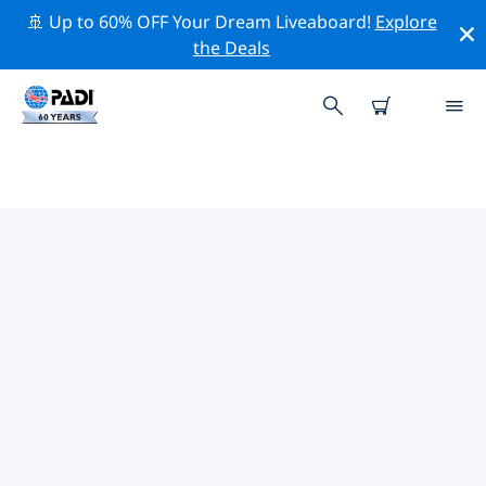
🚢 Up to 60% OFF Your Dream Liveaboard!
Explore
the Deals
TOP PROFESSIONELE
ACTIVITEITEN ROND LISSABON
Ontdek de professionele activiteiten en evenementen
rond Lissabon met behulp van de bovenstaande filters
of de interactieve kaart.