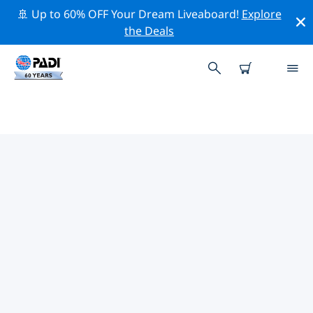
🚢 Up to 60% OFF Your Dream Liveaboard!
Explore
the Deals
TOP PROFESSIONELE
ACTIVITEITEN ROND
MARSHALLEILANDEN
Ontdek de professionele activiteiten en evenementen
rond Marshalleilanden met behulp van de
bovenstaande filters of de interactieve kaart.