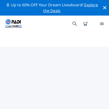
🚢 Up to 60% OFF Your Dream Liveaboard!
Explore
the Deals
TOP PROFESSIONELE
ACTIVITEITEN ROND
MARSTRAND
Ontdek de professionele activiteiten en evenementen
rond Marstrand met behulp van de bovenstaande
filters of de interactieve kaart.