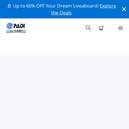
🚢 Up to 60% OFF Your Dream Liveaboard!
Explore
the Deals
TOP PROFESSIONELE
ACTIVITEITEN ROND
MARTINIQUE
Ontdek de professionele activiteiten en evenementen
rond Martinique met behulp van de bovenstaande
filters of de interactieve kaart.