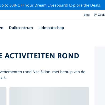
Up to 60% OFF Your Dream Liveaboard!
Explore the Deals
Blog
Zoek
en
Duikcentrum
Lidmaatschap
E ACTIVITEITEN ROND
 evenementen rond Nea Skioni met behulp van de
art.