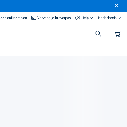
 een duikcentrum
Vervang je brevetpas
Help
Nederlands