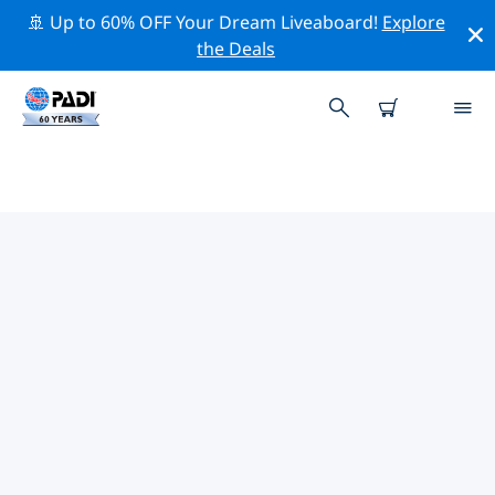
🚢 Up to 60% OFF Your Dream Liveaboard!
Explore
the Deals
TOP PROFESSIONELE
ACTIVITEITEN ROND NIGERIA
Ontdek de professionele activiteiten en evenementen
rond Nigeria met behulp van de bovenstaande filters
of de interactieve kaart.