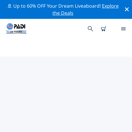
🚢 Up to 60% OFF Your Dream Liveaboard!
Explore
the Deals
TOP PROFESSIONELE
ACTIVITEITEN ROND NOJA
Ontdek de professionele activiteiten en evenementen
rond Noja met behulp van de bovenstaande filters of
de interactieve kaart.