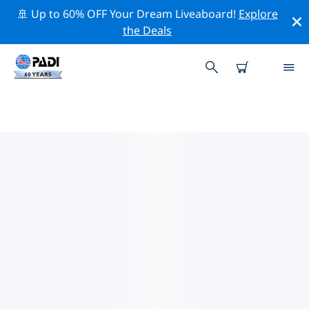
🚢 Up to 60% OFF Your Dream Liveaboard!
Explore
the Deals
TOP PROFESSIONELE
ACTIVITEITEN ROND
NOORWEGEN
Ontdek de professionele activiteiten en evenementen
rond Noorwegen met behulp van de bovenstaande
filters of de interactieve kaart.