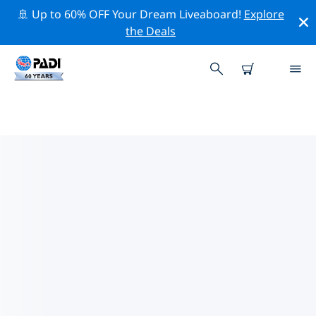
🚢 Up to 60% OFF Your Dream Liveaboard!
Explore
the Deals
TOP PROFESSIONELE
ACTIVITEITEN ROND
NORTHUMBERLAND
Ontdek de professionele activiteiten en evenementen
rond Northumberland met behulp van de
bovenstaande filters of de interactieve kaart.