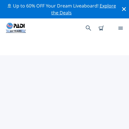
🚢 Up to 60% OFF Your Dream Liveaboard!
Explore
the Deals
TOP PROFESSIONELE
ACTIVITEITEN ROND OOST-
IERLAND (LEINSTER)
Ontdek de professionele activiteiten en evenementen
rond Oost-Ierland (Leinster) met behulp van de
bovenstaande filters of de interactieve kaart.