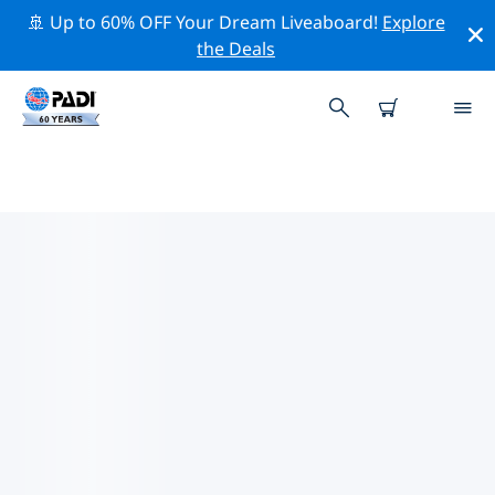
🚢 Up to 60% OFF Your Dream Liveaboard!
Explore
the Deals
TOP PROFESSIONELE
ACTIVITEITEN ROND PANAON-
EILAND
Ontdek de professionele activiteiten en evenementen
rond Panaon-eiland met behulp van de bovenstaande
filters of de interactieve kaart.