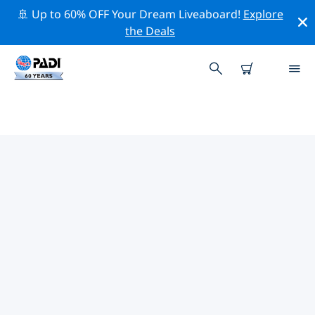
🚢 Up to 60% OFF Your Dream Liveaboard!
Explore
the Deals
TOP PROFESSIONELE
ACTIVITEITEN ROND PARAGUAY
Ontdek de professionele activiteiten en evenementen
rond Paraguay met behulp van de bovenstaande
filters of de interactieve kaart.