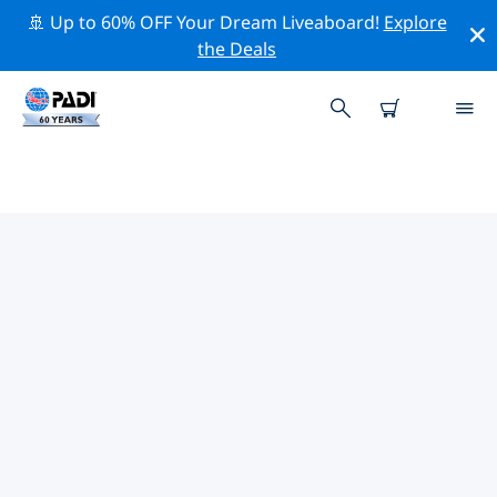
🚢 Up to 60% OFF Your Dream Liveaboard!
Explore
the Deals
TOP PROFESSIONELE
ACTIVITEITEN ROND
PELOPONNESOS
Ontdek de professionele activiteiten en evenementen
rond Peloponnesos met behulp van de bovenstaande
filters of de interactieve kaart.