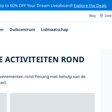
Up to 60% OFF Your Dream Liveaboard!
Explore the Deals
Blog
Zoek
en
Duikcentrum
Lidmaatschap
E ACTIVITEITEN ROND
n evenementen rond Penang met behulp van de
art.