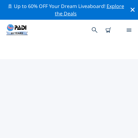
🚢 Up to 60% OFF Your Dream Liveaboard!
Explore
the Deals
TOP PROFESSIONELE
ACTIVITEITEN ROND PLAYA DEL
CARMEN
Ontdek de professionele activiteiten en evenementen
rond Playa del Carmen met behulp van de
bovenstaande filters of de interactieve kaart.