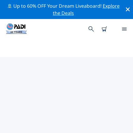
🚢 Up to 60% OFF Your Dream Liveaboard!
Explore
the Deals
TOP PROFESSIONELE
ACTIVITEITEN ROND PUERTO
VALLARTA
Ontdek de professionele activiteiten en evenementen
rond Puerto Vallarta met behulp van de bovenstaande
filters of de interactieve kaart.