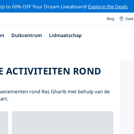
Up to 60% OFF Your Dream Liveaboard!
Explore the Deals
Blog
Zoek
en
Duikcentrum
Lidmaatschap
E ACTIVITEITEN ROND
 evenementen rond Ras Gharib met behulp van de
art.