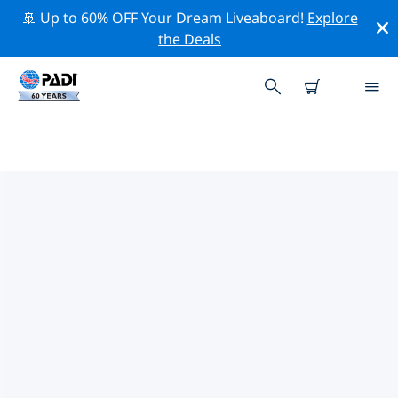
🚢 Up to 60% OFF Your Dream Liveaboard!
Explore
the Deals
TOP PROFESSIONELE
ACTIVITEITEN ROND SHENYANG
Ontdek de professionele activiteiten en evenementen
rond Shenyang met behulp van de bovenstaande
filters of de interactieve kaart.