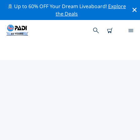
🚢 Up to 60% OFF Your Dream Liveaboard!
Explore
the Deals
TOP PROFESSIONELE
ACTIVITEITEN ROND STIRLING
Ontdek de professionele activiteiten en evenementen
rond Stirling met behulp van de bovenstaande filters
of de interactieve kaart.