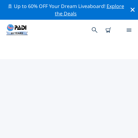
🚢 Up to 60% OFF Your Dream Liveaboard!
Explore
the Deals
TOP PROFESSIONELE
ACTIVITEITEN ROND KVARNER
BAY
Ontdek de professionele activiteiten en evenementen
rond Kvarner Bay met behulp van de bovenstaande
filters of de interactieve kaart.