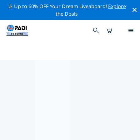
🚢 Up to 60% OFF Your Dream Liveaboard!
Explore
the Deals
TOP PROFESSIONELE
ACTIVITEITEN ROND
VILLASIMIUS
Ontdek de professionele activiteiten en evenementen
rond Villasimius met behulp van de bovenstaande
filters of de interactieve kaart.