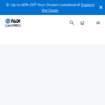
🚢 Up to 60% OFF Your Dream Liveaboard!
Explore
the Deals
TOP PROFESSIONELE
ACTIVITEITEN ROND
WEISSENSEE
Ontdek de professionele activiteiten en evenementen
rond Weissensee met behulp van de bovenstaande
filters of de interactieve kaart.