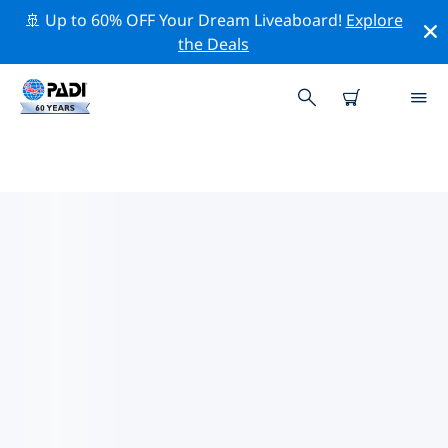
🚢 Up to 60% OFF Your Dream Liveaboard!
Explore
the Deals
TOP PROFESSIONELE
ACTIVITEITEN ROND WEIZHOU
Ontdek de professionele activiteiten en evenementen
rond Weizhou met behulp van de bovenstaande filters
of de interactieve kaart.