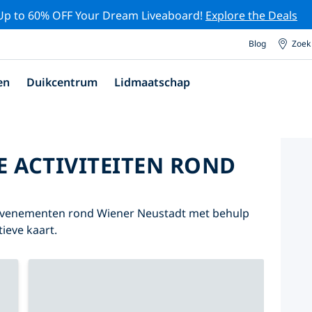
Up to 60% OFF Your Dream Liveaboard!
Explore the Deals
Blog
Zoek
en
Duikcentrum
Lidmaatschap
E ACTIVITEITEN ROND
n evenementen rond Wiener Neustadt met behulp
tieve kaart.