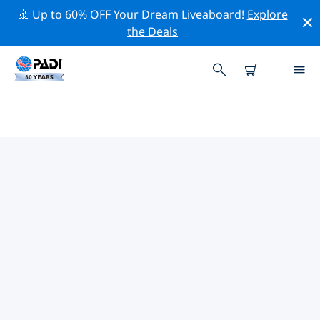
🚢 Up to 60% OFF Your Dream Liveaboard!
Explore
the Deals
TOP PROFESSIONELE
ACTIVITEITEN ROND
WURZBURG
Ontdek de professionele activiteiten en evenementen
rond Wurzburg met behulp van de bovenstaande
filters of de interactieve kaart.