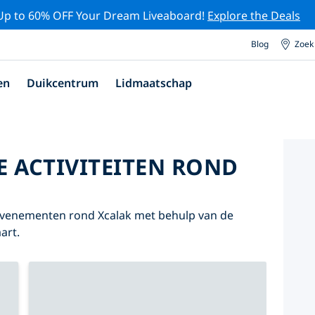
Up to 60% OFF Your Dream Liveaboard!
Explore the Deals
Blog
Zoek
en
Duikcentrum
Lidmaatschap
E ACTIVITEITEN ROND
 evenementen rond Xcalak met behulp van de
art.