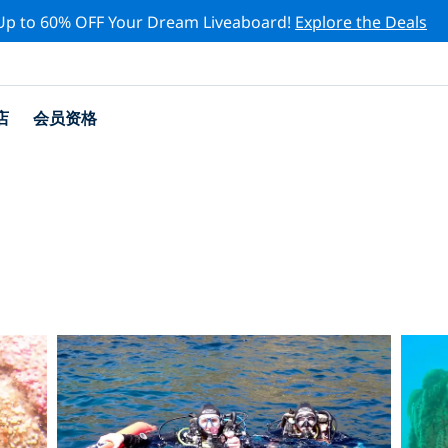
Up to 60% OFF Your Dream Liveaboard!
Explore the Deals
店
会员资格