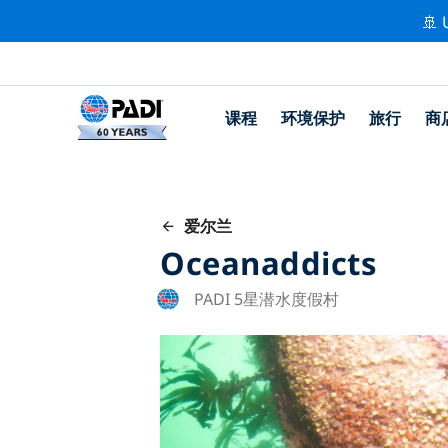
🚢 
课程
环境保护
旅行
商
爱尔兰
Oceanaddicts
PADI 5星潜水度假村