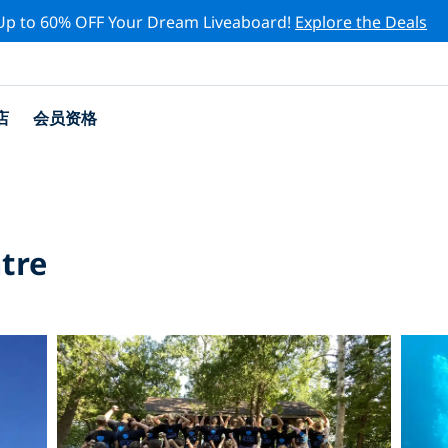
Up to 60% OFF Your Dream Liveaboard!
Explore the Deals
店
会员资格
tre