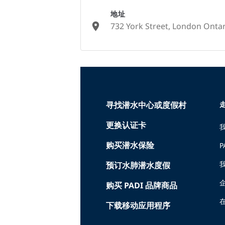
地址
732 York Street, London Onta
None
寻找潜水中心或度假村
走
更换认证卡
购买潜水保险
P
预订水肺潜水度假
购买 PADI 品牌商品
在
下载移动应用程序