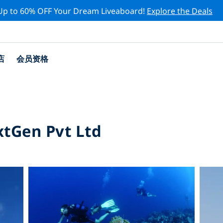
Up to 60% OFF Your Dream Liveaboard!
Explore the Deals
店
会员资格
xtGen Pvt Ltd