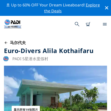
🚢 Up to 60% OFF Your Dream Liveaboard!
Explore
the Deals
马尔代夫
Euro-Divers Alila Kothaifaru
PADI 5星潜水度假村
显示所有19张照片