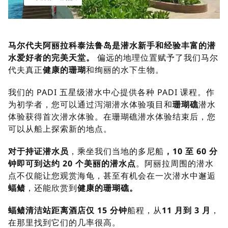
马尔代夫阿丽拉科泰法鲁岛是潜水新手和经验丰富的潜
水爱好者的完美天堂。
偏远的地理位置赋予了我们马尔
代夫真正
健康的珊瑚
和绚丽的水下生物。
我们的 PADI 五星级潜水中心提供各种 PADI 课程。作
为初学者，您可以通过泻湖潜水体验项目和
珊瑚礁
潜水
体验获得首次潜水体验。在珊瑚礁潜水体验结束后，您
可以从船上探索新的地点。
对于持证潜水员
，乘坐我们当地的多尼船
，10 至 60 分
钟即可到达约 20 个美丽的潜水点
。阿丽拉周围的潜水
点不仅能让您观赏海龟，甚至有机会在一次潜水中邂逅
蝠鲼
，还能欣赏到
健康的珊瑚礁。
蝠鲼清洁站
距离酒店仅 15 分钟
船程，从
11 月到 3 月
，
在那里找到它们的几率很高。