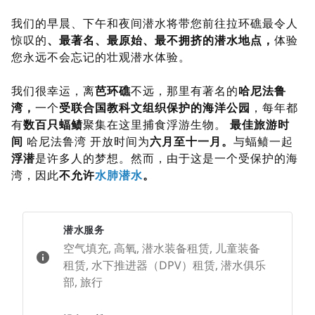
我们的早晨、下午和夜间潜水将带您前往拉环礁最令人
惊叹的
、最著名、最原始、最不拥挤的潜水地点，
体验
您永远不会忘记的壮观潜水体验。
我们很幸运，离
芭环礁
不远，那里有著名的
哈尼法鲁
湾，
一个
受联合国教科文组织保护的海洋公园
，每年都
有
数百只蝠鲼
聚集在这里捕食浮游生物。
最佳旅游时
间
哈尼法鲁湾
开放时间为
六月至十一月。
与蝠鲼一起
浮潜
是许多人的梦想。然而，由于这是一个受保护的海
湾，因此
不允许
水肺潜水
。
潜水服务
空气填充, 高氧, 潜水装备租赁, 儿童装备
租赁, 水下推进器（DPV）租赁, 潜水俱乐
部, 旅行